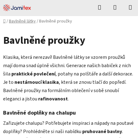
Přejít
Hledat
NÁKUPN
na
KOŠÍK
obsah
Domů
/
Bavlněné látky
/
Bavlněné proužky
Bavlněné proužky
Klasika, která nerezaví! Bavlněné látky se vzorem proužků
mají doma snad úplně všichni. Generace našich babiček z nich
šila
praktické povlečení
, potahy na polštáře a další dekorace.
Je to
nestárnoucí klasika
, která se znovu tlačí do popředí.
Bavlněné proužky na formálním oblečení v sobě snoubí
eleganci a jistou
rafinovanost
.
Bavlněné doplňky na chalupu
Zařizujete chalupu? Potřebujete inspiraci a nápady na poutavé
doplňky? Prohlédněte si naši nabídku
pruhované bavlny
.