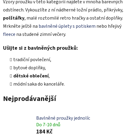
Vzory proužku v této kategorii najdete v mnoha barevných
odstínech. Vykouzlíte z ní nádherné ložní prádlo, přikrývky,
polštářky
, malé roztomilé retro hračky a ostatní doplňky.
Mrkněte ještě na
bavlněné úplety s potiskem
nebo hřejivý
fleece
na studené zimní večery.
Ušijte si z bavlněných proužků:
tradiční povlečení,
bytové doplňky,
dětské oblečení
,
módní saka do kanceláře.
Nejprodávanější
Bavlněné proužky jednolíc
Do 7-10 dnů
184 Kč