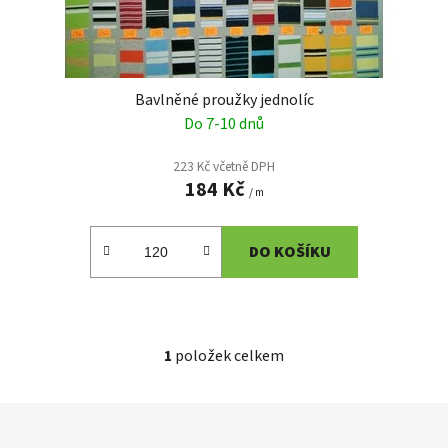
k
t
ů
Bavlněné proužky jednolíc
Do 7-10 dnů
223 Kč včetně DPH
184 Kč
/ m
DO KOŠÍKU
1
položek celkem
O
v
l
Z
á
á