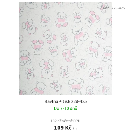
Kód:
228-425
Bavlna + tisk 228-425
Do 7-10 dnů
132 Kč včetně DPH
109 Kč
/ m