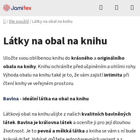
Přejít
Hledat
NÁKUPN
na
KOŠÍK
obsah
Domů
/
Dle použití
/
Látky na obal na knihu
Látky na obal na knihu
Uložte svou oblíbenou knihu do
krásného
a
originálního
obalu na knihy
. Knihu ochráníte před ušpiněním a ohlími rohy.
Výhoda obalu na knihu také je to, že vám zajistí
intimitu
při
čtení knihy ve veřejném prostoru.
Bavlna
- ideální látka na obal na knihu
Látkový obal na knihu ušijte z našich
kvalitních bavlněných
látek
.
Bavlna je královna látek
a oceníte ji pro její dlouhou
životnost. Je to
pevná a měkká látka
a kniha se vám s ní bude
krásně držet. Vybírat můžete jednobarevných variant a z