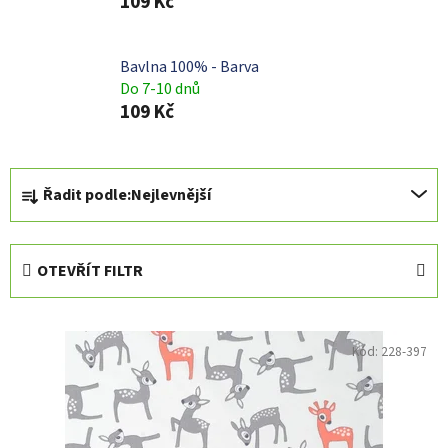
109 Kč
Bavlna 100% - Barva
Do 7-10 dnů
109 Kč
Ř
Řadit podle:
Nejlevnější
a
z
e
OTEVŘÍT FILTR
n
í
V
p
ý
Kód:
228-397
r
p
o
i
d
s
u