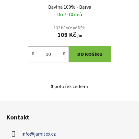
Bavlna 100% - Barva
Do 7-10 dnů
132 Kč včetně DPH
109 Kč
/ m
DO KOŠÍKU
3
položek celkem
O
v
l
Z
á
á
d
Kontakt
p
a
a
c
info
@
jamitex.cz
t
í