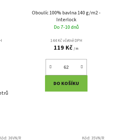
a
Oboulíc 100% bavlna 140 g/m2 -
Interlock
Do 7-10 dnů
PH
144 Kč včetně DPH
119 Kč
/ m
DO KOŠÍKU
etrů
Kód:
36VN/R
Kód:
35VN/R