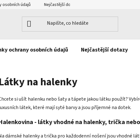
 osobních údajů
Nejčastější dotazy
Kontakt
ky ochrany osobních údajů
Nejčastější dotazy
Látky na halenky
Chcete si ušít halenku nebo šaty a tápete jakou látku použít? Vybír
luxusních látek, které mají syté barvy a jsou příjemné na dotek.
Halenkovina - látky vhodné na halenky, trička nebo
Na dámské halenky a trička pro každodenní nošení jsou vhodné lát