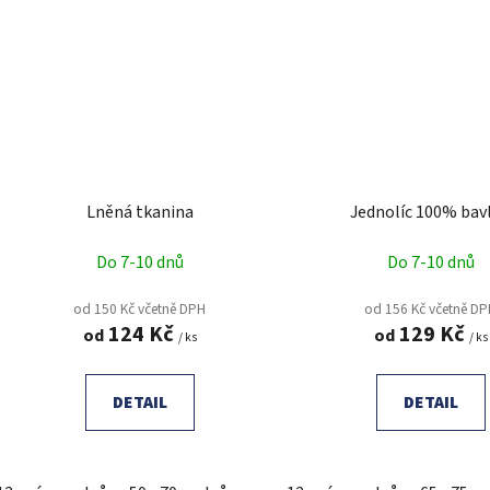
Lněná tkanina
Jednolíc 100% bav
Do 7-10 dnů
Do 7-10 dnů
od 150 Kč včetně DPH
od 156 Kč včetně D
124 Kč
129 Kč
od
od
/ ks
/ ks
DETAIL
DETAIL