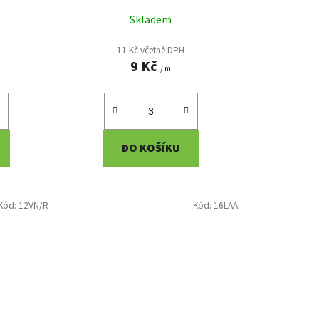
ů
Skladem
11 Kč včetně DPH
9 Kč
/ m
DO KOŠÍKU
Kód:
12VN/R
Kód:
16LAA