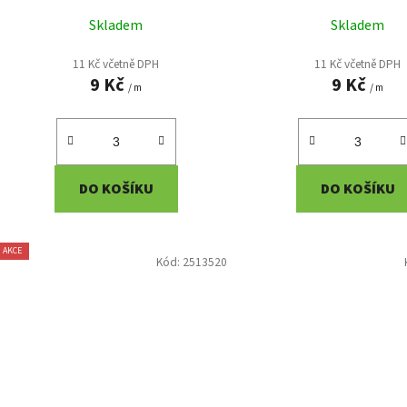
k
Skladem
Skladem
t
ů
11 Kč včetně DPH
11 Kč včetně DPH
9 Kč
9 Kč
/ m
/ m
DO KOŠÍKU
DO KOŠÍKU
AKCE
Kód:
2513520