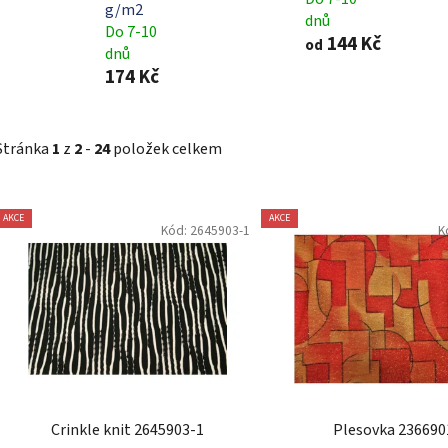
g/m2
dnů
Do 7-10
144 Kč
od
dnů
174 Kč
Stránka
1
z
2
-
24
položek celkem
V
AKCE
AKCE
ý
Kód:
2645903-1
K
p
i
s
p
r
o
d
Crinkle knit 2645903-1
Plesovka 236690
u