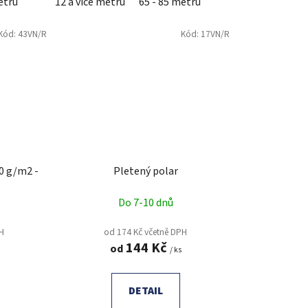
etrů
12 a více metrů
65 - 85 metrů
Kód:
43VN/R
Kód:
17VN/R
0 g/m2 -
Pletený polar
Do 7-10 dnů
PH
od 174 Kč včetně DPH
144 Kč
od
/ ks
DETAIL