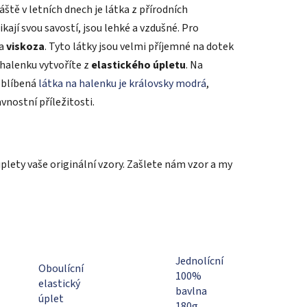
áště v letních dnech je látka z přírodních
kají svou savostí, jsou lehké a vzdušné. Pro
a
viskoza
. Tyto látky jsou velmi příjemné na dotek
 halenku vytvoříte z
elastického úpletu
. Na
oblíbená
látka na halenku je královsky modrá
,
vnostní příležitosti.
plety vaše originální vzory. Zašlete nám vzor a my
Jednolícní
Oboulícní
100%
elastický
bavlna
úplet
180g