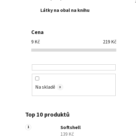
Látky na obal na knihu
Cena
9
Kč
219
Kč
Na skladě
3
Top 10 produktů
Softshell
139 Kč