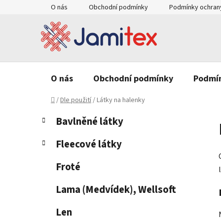
Přejít
O nás
Obchodní podmínky
Podmínky ochrany
na
obsah
O nás
Obchodní podmínky
Podmín
Domů
/
Dle použití
/
Látky na halenky
P
K
Přeskočit
Bavlněné látky
a
o
kategorie
t
s
Fleecové látky
e
t
g
r
Froté
o
a
r
Lama (Medvídek), Wellsoft
n
i
e
n
Len
í