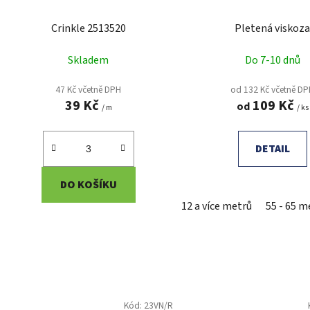
Crinkle 2513520
Pletená viskoz
Skladem
Do 7-10 dnů
47 Kč včetně DPH
od 132 Kč včetně D
39 Kč
109 Kč
od
/ m
/ ks
DETAIL
DO KOŠÍKU
12 a více metrů
55 - 65 m
Kód:
23VN/R