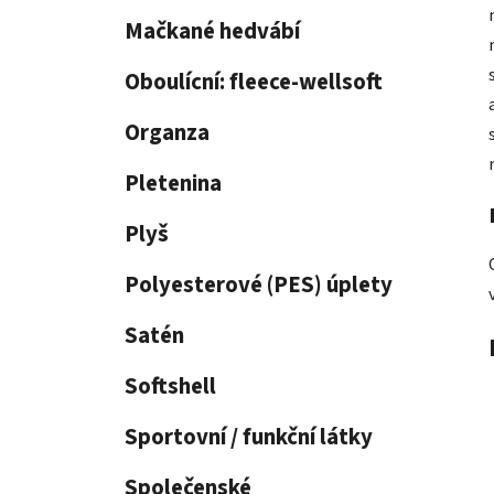
p
Mačkané hedvábí
a
n
Oboulícní: fleece-wellsoft
e
Organza
l
Pletenina
Plyš
Polyesterové (PES) úplety
Satén
Softshell
Sportovní / funkční látky
Společenské