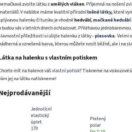
nemačkavá zvolte látku z
umělých vláken
. Příjemná na nošení zvl
materiálů. V nabídce máme kvalitní přírodní
lněné látky
,
které vyni
splývavou halenku či tuniku je vhodné
hedvábí
,
mačkané hedvábí
a budou vás v letních dnech ochlazovat. Přiléhavou jednobarevnou
slavnostní příležitosti si ušijte halenku z látky -
plesovka
. Velmi 
nádherná a vznešená barva, kterou můžete nosit běžně, ale i na sla
Látka na halenku s vlastním potiskem
Chcete mít na halence váš
vlastní potisk
? Tiskneme na viskozové ú
vám jej na látku natiskneme!
Nejprodávanější
Jednolícní
elastický
Pletený
úplet
polar
170
Do 7-10