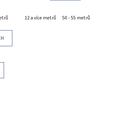
etrů
12 a více metrů
50 - 55 metrů
CH