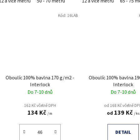
12 a více metrů
50 - 70 metrů
12 a více metrů
65 - 75 m
Kód:
16LAB
Oboulíc 100% bavlna 170 g/m2 -
Oboulíc 100% bavlna 19
Interlock
Interlock
Do 7-10 dnů
Do 7-10 dnů
162 Kč včetně DPH
od 168 Kč včetně D
134 Kč
139 Kč
od
/ m
/ ks
DETAIL