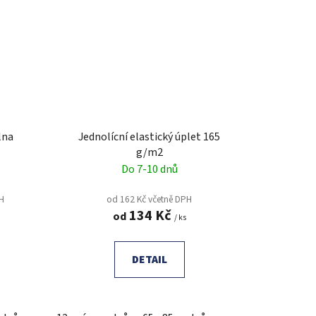
lna
Jednolícní elastický úplet 165
g/m2
Do 7-10 dnů
PH
od 162 Kč včetně DPH
134 Kč
od
/ ks
DETAIL