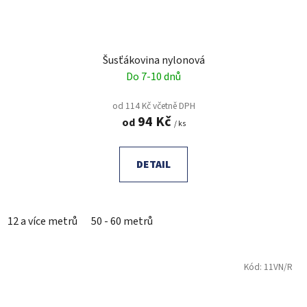
Šusťákovina nylonová
Do 7-10 dnů
od 114 Kč včetně DPH
94 Kč
od
/ ks
DETAIL
12 a více metrů
50 - 60 metrů
Kód:
11VN/R