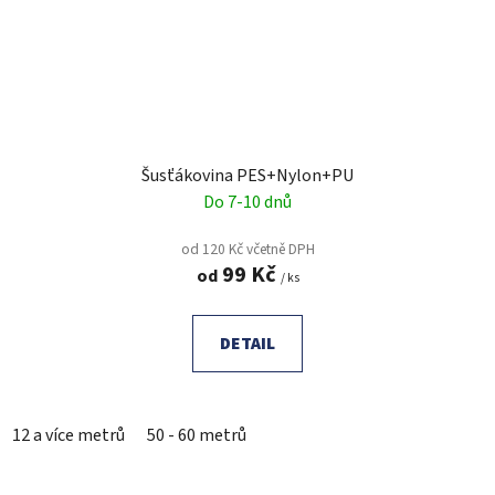
Šusťákovina PES+Nylon+PU
Do 7-10 dnů
od 120 Kč včetně DPH
99 Kč
od
/ ks
DETAIL
12 a více metrů
50 - 60 metrů