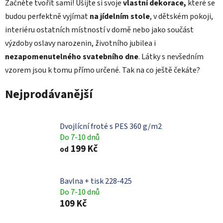
Začněte tvořit sami! Ušijte si svoje
vlastní dekorace,
které se
budou perfektně vyjímat
na jídelním stole
, v dětském pokoji,
interiéru ostatních místností v domě nebo jako součást
výzdoby oslavy narozenin, životního jubilea i
nezapomenutelného svatebního dne
. Látky s nevšedním
vzorem jsou k tomu přímo určené. Tak na co ještě čekáte?
Nejprodávanější
Dvojlícní froté s PES 360 g/m2
Do 7-10 dnů
199 Kč
od
Bavlna + tisk 228-425
Do 7-10 dnů
109 Kč