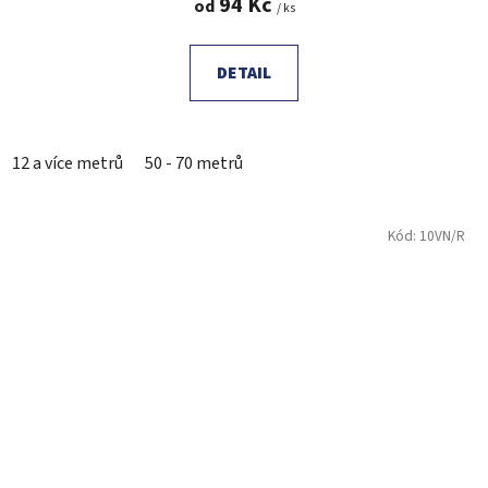
94 Kč
od
/ ks
DETAIL
12 a více metrů
50 - 70 metrů
Kód:
10VN/R