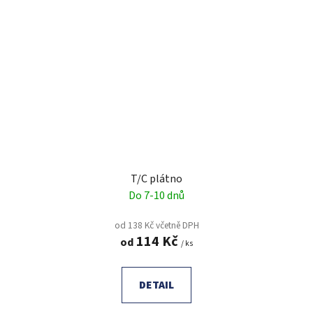
T/C plátno
Do 7-10 dnů
od 138 Kč včetně DPH
114 Kč
od
/ ks
DETAIL