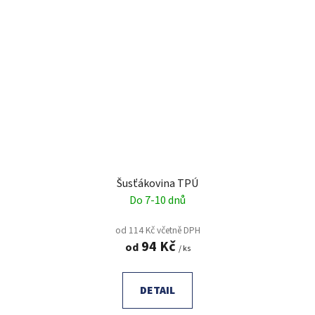
Šusťákovina TPÚ
Do 7-10 dnů
od 114 Kč včetně DPH
94 Kč
od
/ ks
DETAIL