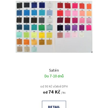
p
o
i
d
s
u
p
k
r
t
o
ů
d
u
k
t
ů
Satén
Do 7-10 dnů
od 90 Kč včetně DPH
74 Kč
od
/ ks
DETAIL