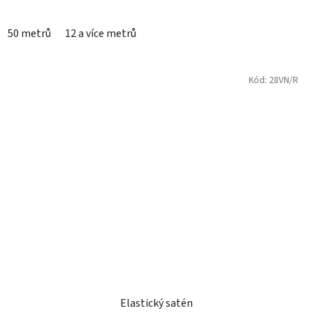
50 metrů
12 a více metrů
Kód:
28VN/R
Elastický satén