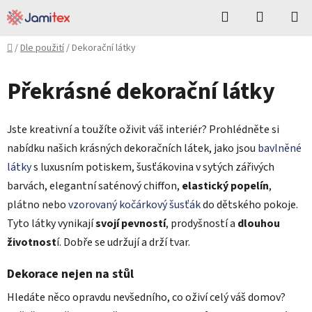
Přejít
Hledat
NÁKUPN
na
KOŠÍK
obsah
Domů
/
Dle použití
/
Dekorační látky
Překrásné dekorační látky
Jste kreativní a toužíte oživit váš interiér? Prohlédněte si
nabídku našich krásných dekoračních látek, jako jsou
bavlněné
látky
s luxusním potiskem, šusťákovina v sytých zářivých
barvách, elegantní saténový chiffon,
elastický popelín
,
plátno nebo
vzorovaný kočárkový šusťák
do dětského pokoje.
Tyto látky vynikají
svojí pevností
, prodyšností a
dlouhou
životnost
í. Dobře se udržují a drží tvar.
Dekorace nejen na stůl
Hledáte něco opravdu nevšedního, co oživí celý váš domov?