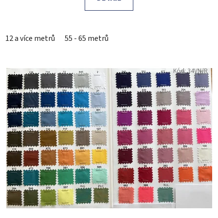
12 a více metrů
55 - 65 metrů
Kód:
34VN/R