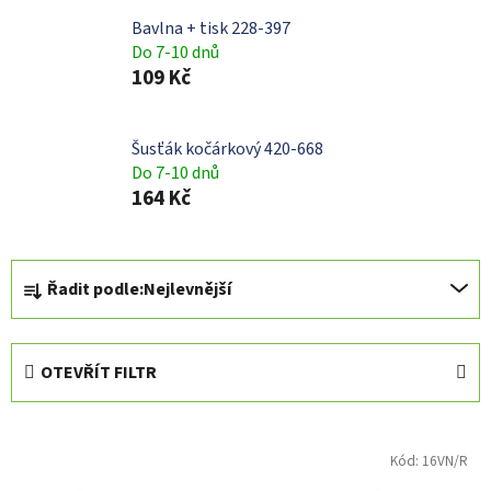
Bavlna + tisk 228-397
Do 7-10 dnů
109 Kč
Šusťák kočárkový 420-668
Do 7-10 dnů
164 Kč
Ř
Řadit podle:
Nejlevnější
a
z
e
OTEVŘÍT FILTR
n
í
V
p
ý
Kód:
16VN/R
r