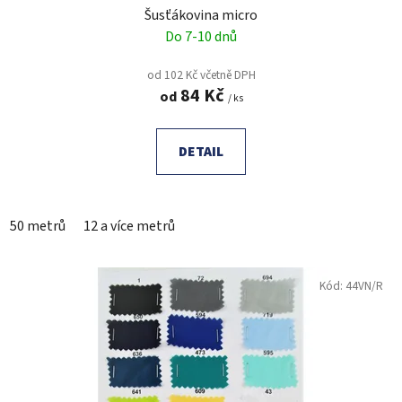
Šusťákovina micro
Do 7-10 dnů
od 102 Kč včetně DPH
84 Kč
od
/ ks
DETAIL
50 metrů
12 a více metrů
Kód:
44VN/R