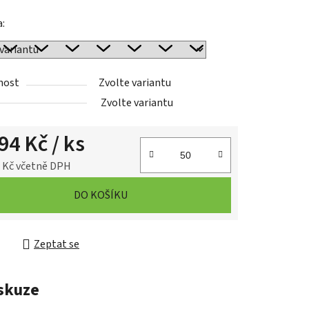
a:
nost
Zvolte variantu
Zvolte variantu
94 Kč
/ ks
 Kč
včetně DPH
cena:
DO KOŠÍKU
Zeptat se
skuze