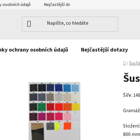
 osobních údajů
Nejčastější dotazy
Kontakt
ky ochrany osobních údajů
Nejčastější dotazy
Domů
/
Šusťá
Šus
Šíře: 14
Gramáž
Složení
800 mm