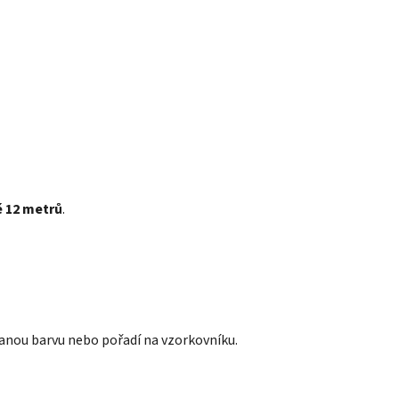
 12 metrů
.
anou barvu nebo pořadí na vzorkovníku.