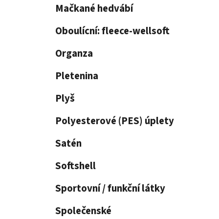
p
Mačkané hedvábí
a
n
Oboulícní: fleece-wellsoft
e
Organza
l
Pletenina
Plyš
Polyesterové (PES) úplety
Satén
Softshell
Sportovní / funkční látky
Společenské