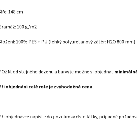
Šíře: 148 cm
Gramáž: 100 g/m2
Složení: 100% PES + PU
(lehký polyuretanový zátěr: H2O 800 mm)
POZN.
od stejného dezénu a barvy je možné si objednat
minimálně
Při objednání celé role je zvýhodněná cena.
Při objednávce napište do poznámky číslo látky, případně požadov