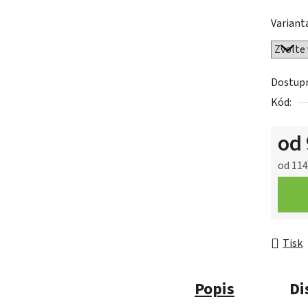
Variant
Dostup
Kód:
od
od
114
Měrná 
Tisk
Popis
Di