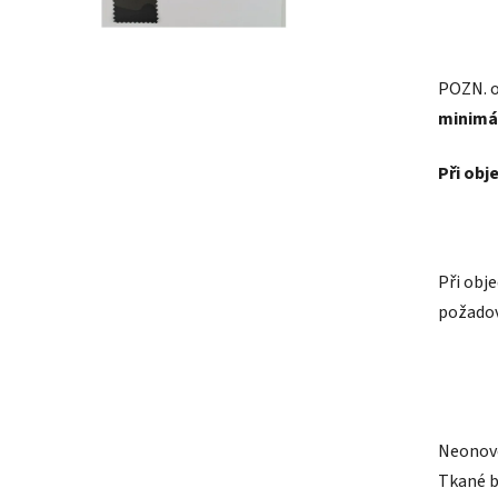
POZN.
o
minimá
Při obj
Při obj
požadov
Neonové
Tkané b