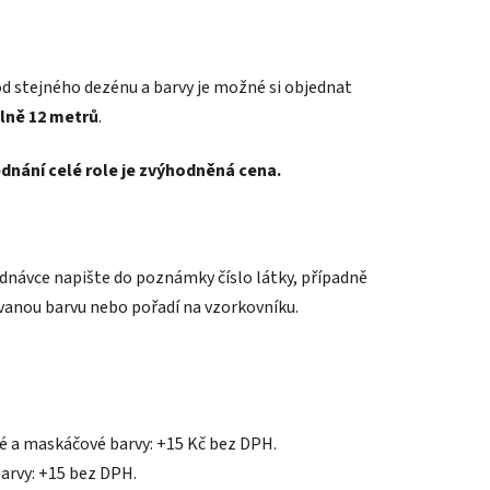
d stejného dezénu a barvy je možné si objednat
lně 12 metrů
.
ednání celé role je zvýhodněná cena.
ednávce napište do poznámky číslo látky, případně
anou barvu nebo pořadí na vzorkovníku.
 a maskáčové barvy: +15 Kč bez DPH.
arvy: +15 bez DPH.