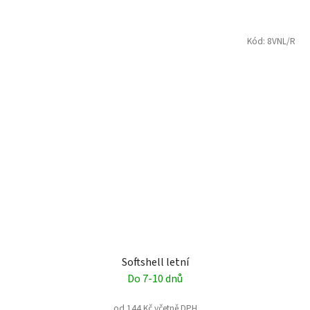
Kód:
8VNL/R
Softshell letní
Do 7-10 dnů
od 144 Kč včetně DPH