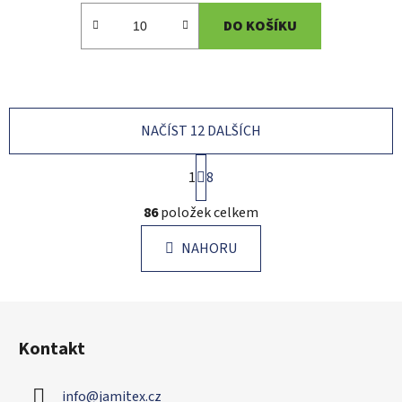
DO KOŠÍKU
NAČÍST 12 DALŠÍCH
S
1
t
8
r
O
á
86
položek celkem
v
n
l
k
NAHORU
á
o
d
v
a
á
Z
c
n
á
í
í
Kontakt
p
p
r
a
v
info
@
jamitex.cz