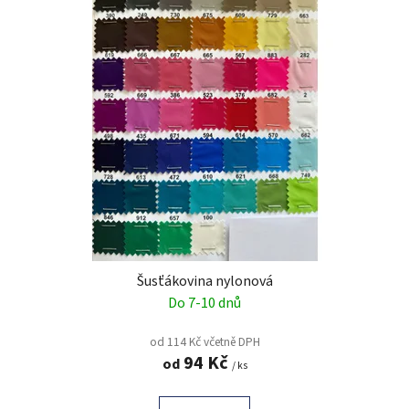
Šusťákovina nylonová
Do 7-10 dnů
od 114 Kč včetně DPH
94 Kč
od
/ ks