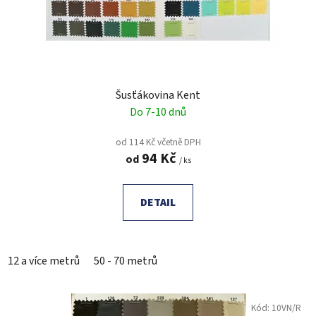
Šusťákovina Kent
Do 7-10 dnů
od 114 Kč včetně DPH
94 Kč
od
/ ks
DETAIL
12 a více metrů
50 - 70 metrů
Kód:
10VN/R