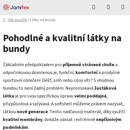
Přejít
Hledat
NÁKUPN
na
KOŠÍK
obsah
Domů
/
Dle použití
/
Látky na bundy
Pohodlné a kvalitní látky na
bundy
Základním předpokladem pro
příjemně strávené chvíle
a
odpočinkovou dovolenou je, funkční,
komfortní
a prodyšné
sportovní oblečení. Déšť, sníh nebo silný vítr? S vhodnou
bundou to není žádný problém. Nepromokavá
šusťáková
látka
je pro svou specifickou úpravu
velmi poddajná
,
přizpůsobivá a splývavá. A softshell můžeme právem nazývat,
látkou
nové generace
. Tento nadčasový materiál, díky využití
kvalitní membrány
, dokáže odolat i extrémně
nepříznivým
podmínkám
.