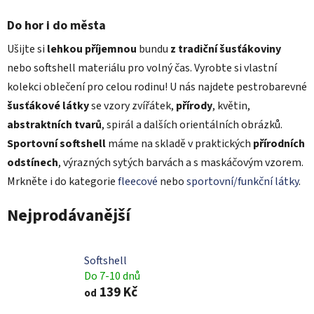
Do hor i do města
Ušijte si
lehkou příjemnou
bundu
z tradiční šusťákoviny
nebo softshell materiálu pro volný čas. Vyrobte si vlastní
kolekci oblečení pro celou rodinu! U nás najdete pestrobarevné
šusťákové látky
se vzory zvířátek,
přírody
, květin,
abstraktních tvarů
, spirál a dalších orientálních obrázků.
Sportovní softshell
máme na skladě v praktických
přírodních
odstínech
, výrazných sytých barvách a s maskáčovým vzorem.
Mrkněte i do kategorie
fleecové
nebo
sportovní/funkční látky
.
Nejprodávanější
Softshell
Do 7-10 dnů
139 Kč
od