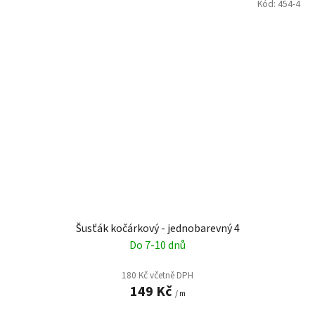
Kód:
454-4
Šusťák kočárkový - jednobarevný 4
Do 7-10 dnů
180 Kč včetně DPH
149 Kč
/ m