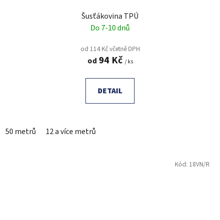
Šusťákovina TPÚ
Do 7-10 dnů
od 114 Kč včetně DPH
94 Kč
od
/ ks
DETAIL
50 metrů
12 a více metrů
Kód:
18VN/R