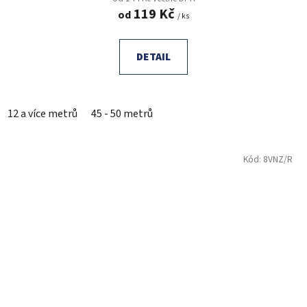
119 Kč
od
/ ks
DETAIL
12 a více metrů
45 - 50 metrů
Kód:
8VNZ/R