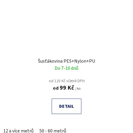
Šusťákovina PES+Nylon+PU
Do 7-10 dnů
od 120 Kč včetně DPH
99 Kč
od
/ ks
DETAIL
12 a více metrů
50 - 60 metrů