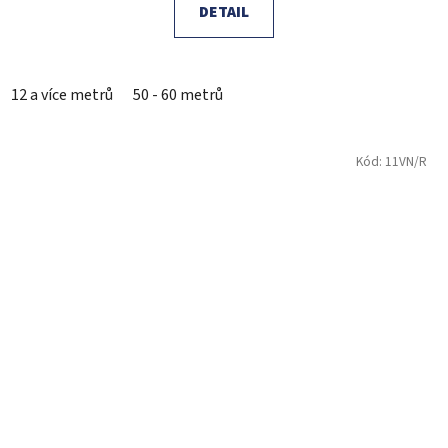
DETAIL
12 a více metrů
50 - 60 metrů
Kód:
11VN/R