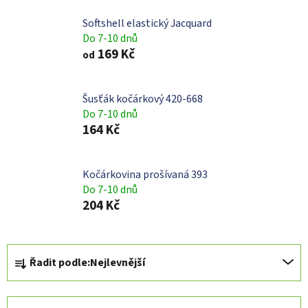
Softshell elastický Jacquard
Do 7-10 dnů
169 Kč
od
Šusťák kočárkový 420-668
Do 7-10 dnů
164 Kč
Kočárkovina prošívaná 393
Do 7-10 dnů
204 Kč
Ř
Řadit podle:
Nejlevnější
a
z
e