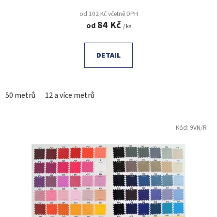
od 102 Kč včetně DPH
84 Kč
od
/ ks
DETAIL
50 metrů
12 a více metrů
Kód:
9VN/R