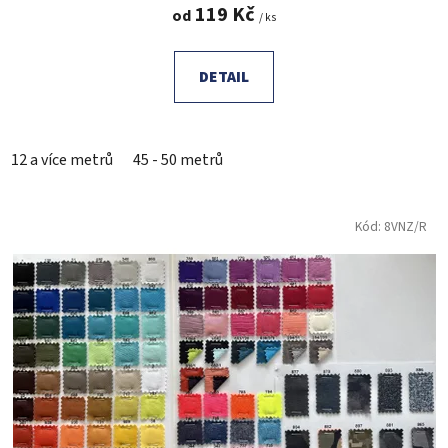
119 Kč
od
/ ks
DETAIL
12 a více metrů
45 - 50 metrů
Kód:
8VNZ/R