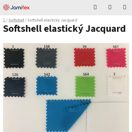
Přejít
Hledat
NÁKUPN
na
KOŠÍK
obsah
Domů
/
Softshell
/
Softshell elastický Jacquard
Softshell elastický Jacquard