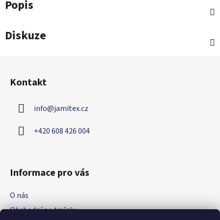
Popis
Diskuze
Z
á
Kontakt
p
a
info
@
jamitex.cz
t
í
+420 608 426 004
Informace pro vás
O nás
Obchodní podmínky