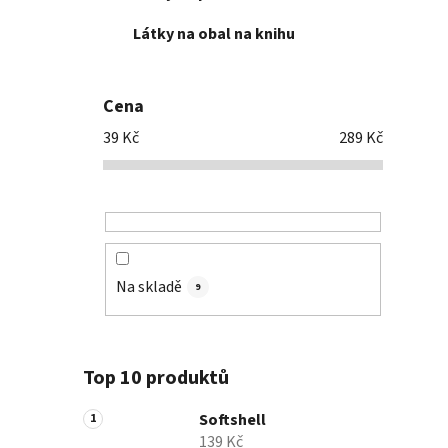
Látky na obal na knihu
Cena
39
Kč
289
Kč
Na skladě
9
Top 10 produktů
Softshell
139 Kč