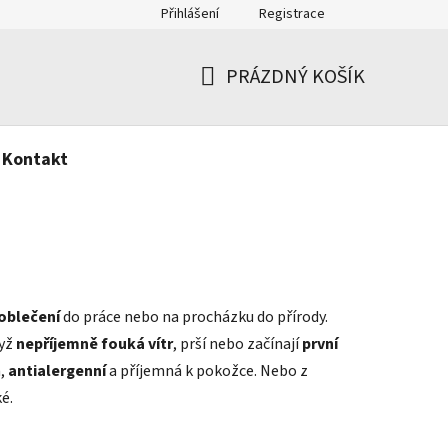
Přihlášení
Registrace
PRÁZDNÝ KOŠÍK
NÁKUPNÍ
KOŠÍK
Kontakt
oblečení
do práce nebo na procházku do přírody.
dyž
nepříjemně fouká vítr
, prší nebo začínají
první
,
antialergenní
a příjemná k pokožce. Nebo z
ké.