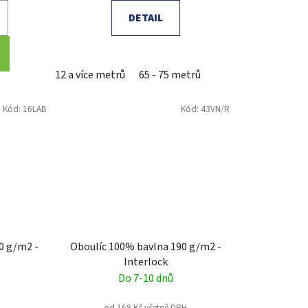
DETAIL
12 a více metrů
65 - 75 metrů
Kód:
16LAB
Kód:
43VN/R
0 g/m2 -
Oboulíc 100% bavlna 190 g/m2 -
Interlock
Do 7-10 dnů
od 168 Kč včetně DPH