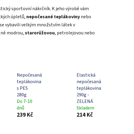
tický sportovní nákrčník. K jeho výrobě vám
ických úpletů,
nepočesané teplákoviny
nebo
 se vybavili velkým množstvím látek v
ytně modrou,
starorůžovou
, petrolejovou nebo
Nepočesaná
Elastická
teplákovina
nepočesaná
s PES
teplákovina
280g
290g -
Do 7-10
ZELENÁ
dnů
Skladem
239 Kč
214 Kč