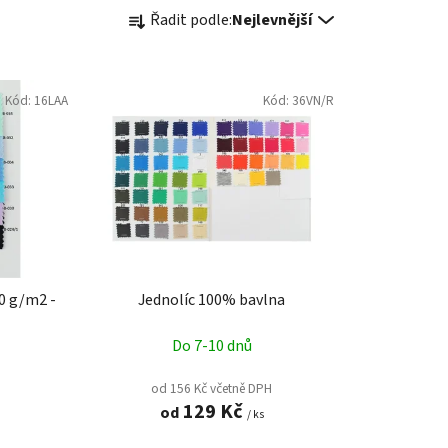
Ř
Řadit podle:
Nejlevnější
a
z
e
Kód:
16LAA
n
Kód:
36VN/R
í
p
r
o
d
u
k
0 g/m2 -
Jednolíc 100% bavlna
t
ů
Do 7-10 dnů
od 156 Kč včetně DPH
129 Kč
od
/ ks