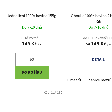
Jednolícní 100% bavlna 155g
Oboulíc 100% bavlna 21
Rib
Do 7-10 dnů
Do 7-10 dnů
180 Kč včetně DPH
od 180 Kč včetně D
149 Kč
149 Kč
od
/ m
/ ks
DETAIL
DO KOŠÍKU
50 metrů
12 a více metrů
Kód:
1LA-180