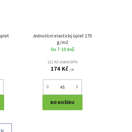
úplet
Jednolícní elastický úplet 170
g/m2
Do 7-10 dnů
211 Kč včetně DPH
174 Kč
/ m
DO KOŠÍKU
CH