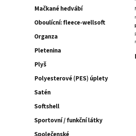
p
Mačkané hedvábí
a
n
Oboulícní: fleece-wellsoft
e
Organza
l
Pletenina
Plyš
Polyesterové (PES) úplety
Satén
Softshell
Sportovní / funkční látky
Společenské