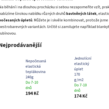
Na běhání i na dlouhou procházku si sebou nezapomeňte vzít, prak
nabízíme širokou nabídku různých druhů
bavlněných látek
, elast
počesaných úpletů
. Můžete je i skvěle kombinovat, protože jsme
pestrobarevných variantách. Určitě si zamilujete například blank
rubínovou.
Nejprodávanější
Jednolícní
Nepočesaná
elastický
elastická
úplet
teplákovina
170
240g
g/m2
Do 7-10
Do 7-10
dnů
dnů
194 Kč
174 Kč