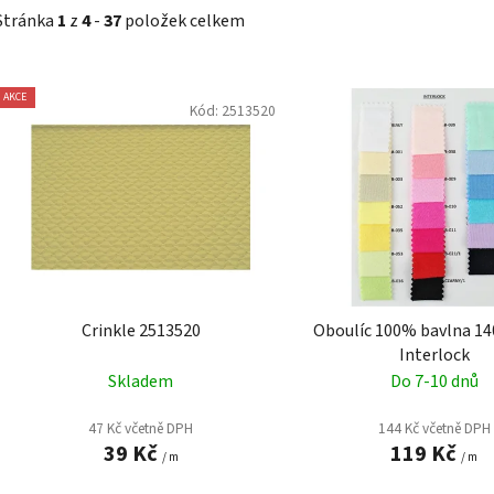
Stránka
1
z
4
-
37
položek celkem
V
AKCE
ý
Kód:
2513520
p
i
s
p
r
o
d
Crinkle 2513520
Oboulíc 100% bavlna 14
u
Interlock
k
Skladem
Do 7-10 dnů
t
ů
47 Kč včetně DPH
144 Kč včetně DPH
39 Kč
119 Kč
/ m
/ m