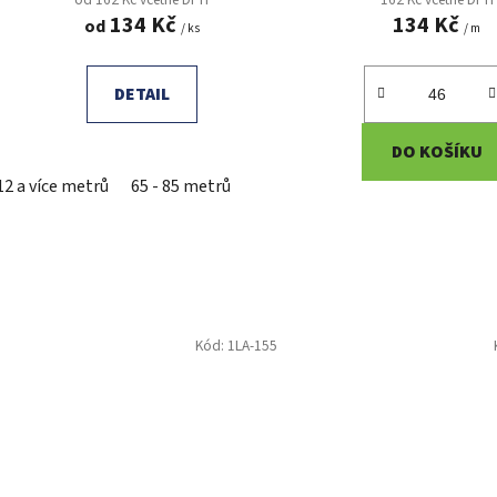
134 Kč
134 Kč
od
/ ks
/ m
DETAIL
DO KOŠÍKU
12 a více metrů
65 - 85 metrů
Kód:
1LA-155