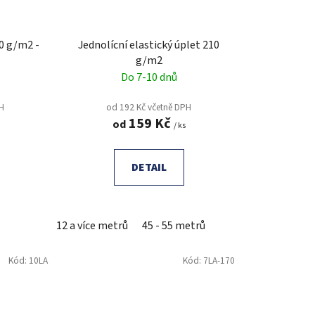
0 g/m2 -
Jednolícní elastický úplet 210
g/m2
Do 7-10 dnů
PH
od 192 Kč včetně DPH
159 Kč
od
/ ks
DETAIL
12 a více metrů
45 - 55 metrů
Kód:
10LA
Kód:
7LA-170