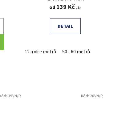
139 Kč
od
/ ks
DETAIL
12 a více metrů
50 - 60 metrů
Kód:
39VN/R
Kód:
20VN/R