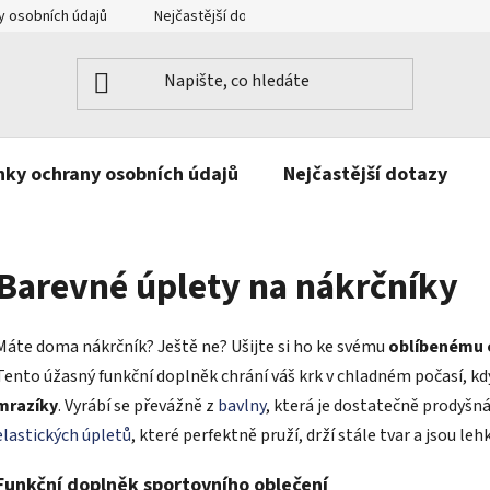
 osobních údajů
Nejčastější dotazy
Kontakt
ky ochrany osobních údajů
Nejčastější dotazy
Barevné úplety na nákrčníky
Máte doma nákrčník? Ještě ne? Ušijte si ho ke svému
oblíbenému 
Tento úžasný funkční doplněk chrání váš krk v chladném počasí, k
mrazíky
. Vyrábí se převážně z
bavlny
, která je dostatečně prodyšná
elastických úpletů
, které perfektně pruží, drží stále tvar a jsou leh
Funkční doplněk sportovního oblečení