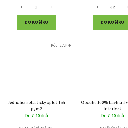
DO KOŠÍKU
DO KOŠÍKU
Kód:
35VN/R
Jednolícní elastický úplet 165
Oboulíc 100% bavlna 17
g/m2
Interlock
Do 7-10 dnů
Do 7-10 dnů
od 162 Kč včetně DPH
162 Kč včetně DPH