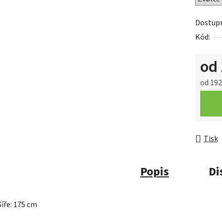
Dostup
Kód:
od
od
192
Měrná 
Tisk
Popis
Di
Šíře: 175 cm