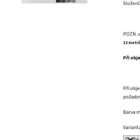
Složení
POZN.
o
12 metr
Při obj
Při obj
požadov
Barva m
Variant