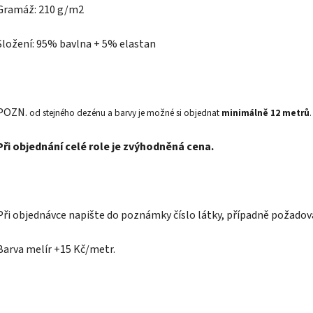
Gramáž: 210 g/m2
Složení: 95% bavlna + 5% elastan
POZN.
od stejného dezénu a barvy je možné si objednat
minimálně 12 metrů
.
Při objednání celé role je zvýhodněná cena.
Při objednávce napište do poznámky číslo látky, případně požadov
Barva melír +15 Kč/metr.