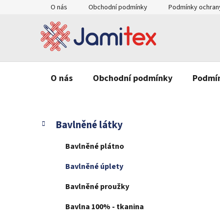
Přejít
O nás
Obchodní podmínky
Podmínky ochrany
na
obsah
O nás
Obchodní podmínky
Podmín
P
K
Přeskočit
Bavlněné látky
a
o
kategorie
t
s
Bavlněné plátno
e
t
g
Bavlněné úplety
r
o
a
r
Bavlněné proužky
n
i
e
n
Bavlna 100% - tkanina