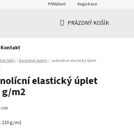
Přihlášení
Registrace
PRÁZDNÝ KOŠÍK
NÁKUPNÍ
KOŠÍK
Kontakt
ěné látky
/
Bavlněné úplety
/
Jednolícní elastický úplet
2
nolícní elastický úplet
 g/m2
5 cm
: 210 g/m2