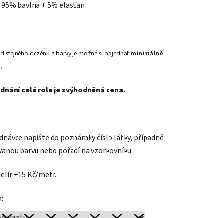
: 95% bavlna + 5% elastan
d stejného dezénu a barvy je možné si objednat
minimálně
ů
.
ednání celé role je zvýhodněná cena.
ednávce napište do poznámky číslo látky, případně
anou barvu nebo pořadí na vzorkovníku.
elír +15 Kč/metr.
a: