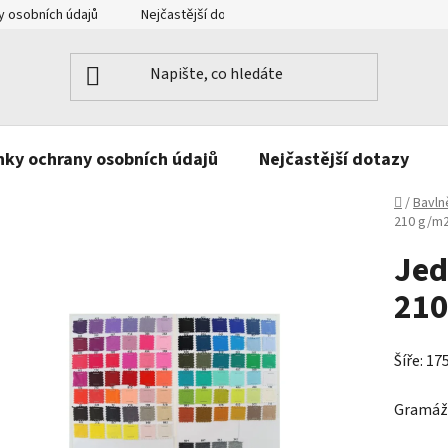
 osobních údajů
Nejčastější dotazy
Kontakt
ky ochrany osobních údajů
Nejčastější dotazy
Domů
/
Bavln
210 g/m
Jed
210
Šíře: 17
Gramáž