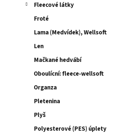
í
Fleecové látky
p
a
Froté
n
e
Lama (Medvídek), Wellsoft
l
Len
Mačkané hedvábí
Oboulícní: fleece-wellsoft
Organza
Pletenina
Plyš
Polyesterové (PES) úplety