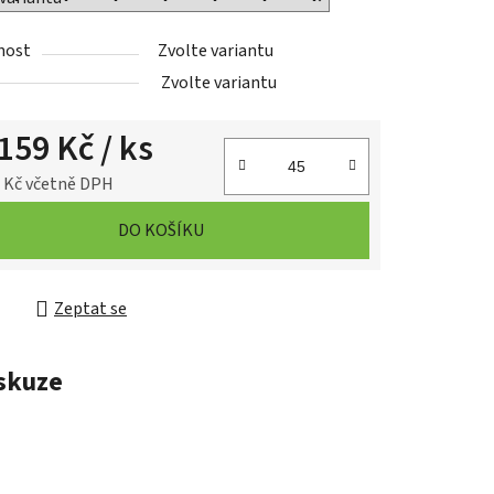
nost
Zvolte variantu
Zvolte variantu
159 Kč
/ ks
 Kč
včetně DPH
cena:
DO KOŠÍKU
Zeptat se
skuze