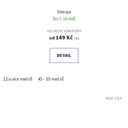
Sherpa
Do 7-10 dnů
od 180 Kč včetně DPH
149 Kč
od
/ ks
DETAIL
12 a více metrů
45 - 55 metrů
Kód:
11LA