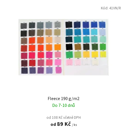
V
p
ý
Kód:
41VN/R
r
p
o
i
d
s
u
p
k
r
t
o
ů
d
u
k
t
ů
Fleece 190 g/m2
Do 7-10 dnů
od 108 Kč včetně DPH
89 Kč
od
/ ks