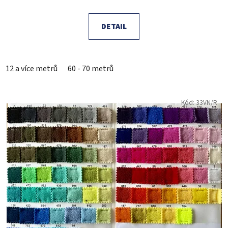
DETAIL
12 a více metrů
60 - 70 metrů
Kód:
33VN/R