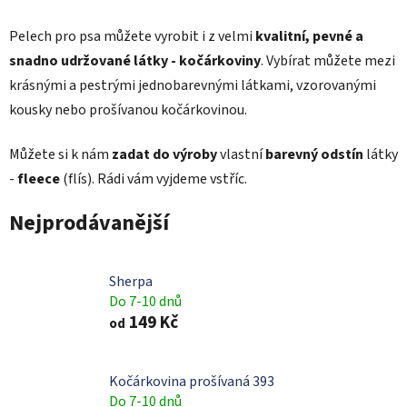
Pelech pro psa můžete vyrobit i z velmi
kvalitní, pevné a
snadno udržované látky - kočárkoviny
. Vybírat můžete mezi
krásnými a pestrými jednobarevnými látkami, vzorovanými
kousky nebo prošívanou kočárkovinou.
Můžete si k nám
zadat do výroby
vlastní
barevný odstín
látky
-
fleece
(flís). Rádi vám vyjdeme vstříc.
Nejprodávanější
Sherpa
Do 7-10 dnů
149 Kč
od
Kočárkovina prošívaná 393
Do 7-10 dnů