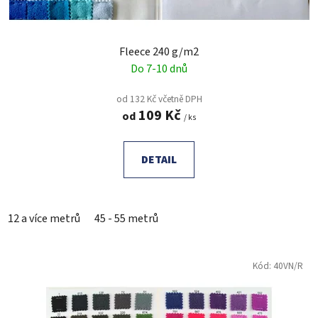
Fleece 240 g/m2
Do 7-10 dnů
od 132 Kč včetně DPH
109 Kč
od
/ ks
DETAIL
12 a více metrů
45 - 55 metrů
Kód:
40VN/R