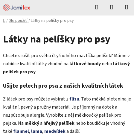
Přejít
Hledat
NÁKUPN
na
KOŠÍK
obsah
Domů
/
Dle použití
/
Látky na pelíšky pro psy
Látky na pelíšky pro psy
Chcete si ušít pro svého čtyřnohého mazlíčka pelíšek? Máme v
nabídce kvalitní látky vhodné na
látkové boudy
nebo
látkový
pelíšek pro psy
.
Ušijte pelech pro psa z našich kvalitních látek
Z látek pro psy můžete vybírat z
flísu
. Tato měkká pletenina je
kvalitní, pevný a pružný materiál. Je příjemný na dotek a
nezpůsobuje alergie. Vyrobíte z něj měkkoučký pelíšek pro
pejska. Na
měkký
a
hřejivý pelíšek
nebo boudičku je vhodný
také
flannel
,
lama
,
medvídek
a další.