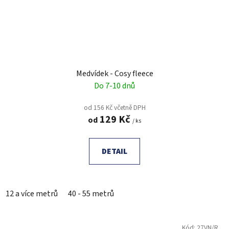
Medvídek - Cosy fleece
Do 7-10 dnů
od 156 Kč včetně DPH
129 Kč
od
/ ks
DETAIL
12 a více metrů
40 - 55 metrů
Kód:
27VN/R