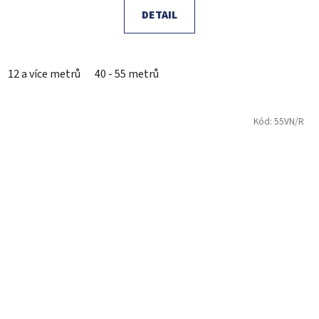
DETAIL
12 a více metrů
40 - 55 metrů
Kód:
55VN/R