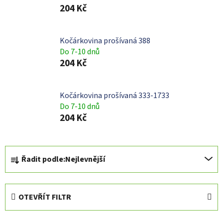
204 Kč
Kočárkovina prošívaná 388
Do 7-10 dnů
204 Kč
Kočárkovina prošívaná 333-1733
Do 7-10 dnů
204 Kč
Ř
Řadit podle:
Nejlevnější
a
z
e
OTEVŘÍT FILTR
n
í