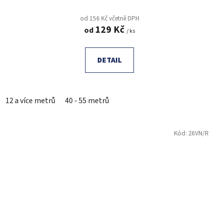
od 156 Kč včetně DPH
129 Kč
od
/ ks
DETAIL
12 a více metrů
40 - 55 metrů
Kód:
26VN/R