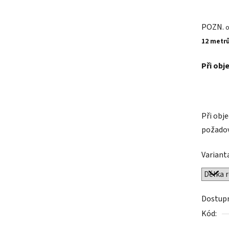
POZN.
o
12 metr
Při obj
Při obj
požadov
Variant
Dostup
Kód: