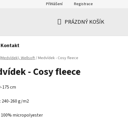
Přihlášení
Registrace
PRÁZDNÝ KOŠÍK
NÁKUPNÍ
KOŠÍK
Kontakt
(Medvídek), Wellsoft
/
Medvídek - Cosy fleece
vídek - Cosy fleece
70-175 cm
: 240-260 g/m2
: 100% micropolyester