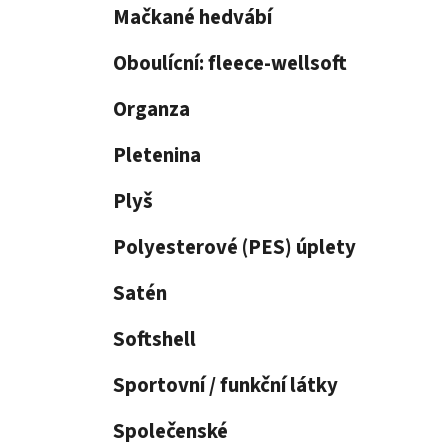
p
Mačkané hedvábí
a
n
Oboulícní: fleece-wellsoft
e
Organza
l
Pletenina
Plyš
Polyesterové (PES) úplety
Satén
Softshell
Sportovní / funkční látky
Společenské