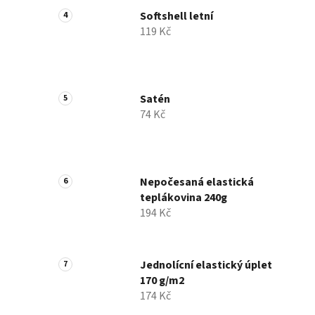
Softshell letní
119 Kč
Satén
74 Kč
Nepočesaná elastická
teplákovina 240g
194 Kč
Jednolícní elastický úplet
170 g/m2
174 Kč