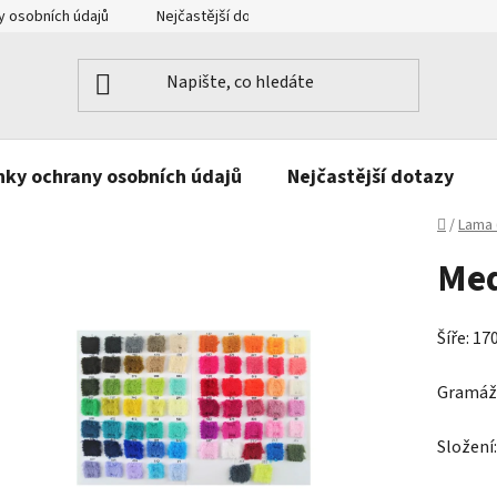
 osobních údajů
Nejčastější dotazy
Kontakt
ky ochrany osobních údajů
Nejčastější dotazy
Domů
/
Lama 
Med
Šíře: 1
Gramáž
Složení