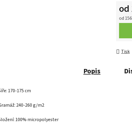
od
od
156
Měrná 
Tisk
Popis
Di
Šíře: 170-175 cm
Gramáž: 240-260 g/m2
Složení: 100% micropolyester