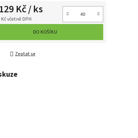
129 Kč
/ ks
 Kč
včetně DPH
cena:
DO KOŠÍKU
Zeptat se
skuze