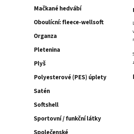
p
Mačkané hedvábí
a
n
Oboulícní: fleece-wellsoft
e
Organza
l
Pletenina
Plyš
Polyesterové (PES) úplety
Satén
Softshell
Sportovní / funkční látky
Společenské