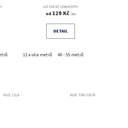
PH
od 156 Kč včetně DPH
129 Kč
od
/ ks
DETAIL
etrů
12 a více metrů
40 - 55 metrů
Kód:
12LA
Kód:
7VN-330/R