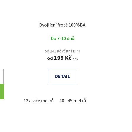
Dvojlícní froté 100%BA
Do 7-10 dnů
od 241 Kč včetně DPH
199 Kč
od
/ ks
DETAIL
12 a více metrů
40 - 45 metrů