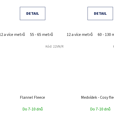
DETAIL
DETAIL
12 a více metrů
55 - 65 metrů
12 a více metrů
60 - 130 
Kód:
22VN/R
Flannel Fleece
Medvídek - Cosy fl
Do 7-10 dnů
Do 7-10 dnů