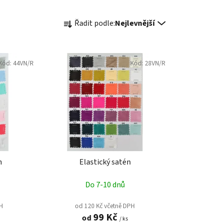
Ř
Řadit podle:
Nejlevnější
a
z
e
Kód:
44VN/R
n
Kód:
28VN/R
í
p
r
o
d
u
k
n
Elastický satén
t
ů
Do 7-10 dnů
PH
od 120 Kč včetně DPH
99 Kč
od
/ ks