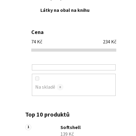
Látky na obal na knihu
Cena
74
Kč
234
Kč
Na skladě
0
Top 10 produktů
Softshell
139 Kč