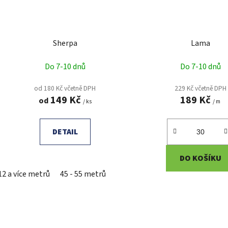
Sherpa
Lama
Do 7-10 dnů
Do 7-10 dnů
od 180 Kč včetně DPH
229 Kč včetně DPH
149 Kč
189 Kč
od
/ ks
/ m
DETAIL
DO KOŠÍKU
12 a více metrů
45 - 55 metrů
O
v
l