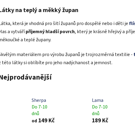
Látky na teplý a měkký župan
Látka, která je vhodná pro šití županů pro dospělé nebo i děti je
fl
vlas a vytváří
příjemný hladší povrch
, který je krásně hřejivý a p
měkoučké a teplé župany.
Skvělým materiálem pro výrobu županů je trojrozměrná textilie -
z této látky si oblíbíte pro jeho nadýchanost a jemnost.
Nejprodávanější
Sherpa
Lama
Do 7-10
Do 7-10
dnů
dnů
149 Kč
189 Kč
od