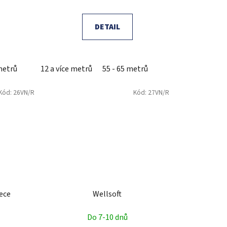
DETAIL
metrů
12 a více metrů
55 - 65 metrů
Kód:
26VN/R
Kód:
27VN/R
eece
Wellsoft
Do 7-10 dnů