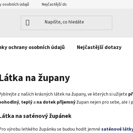
 osobních údajů
Nejčastější dotazy
Kontakt
ky ochrany osobních údajů
Nejčastější dotazy
Látka na župany
Vybírejte z našich krásných látek na župany, ve kterých si užijete
př
pohodlný
,
teplý
a
na dotek příjemný
župan nejen pro sebe, ale i p
Látka na saténový župánek
Pro výrobu lehkého župánku se budou hodit jemné
saténové látk