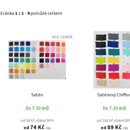
Stránka
1
z
1
-
9
položek celkem
V
ý
Kód:
16VN/R
p
i
s
p
r
o
d
Satén
Saténový Chiffo
u
k
Do 7-10 dnů
Do 7-10 dnů
t
ů
od 90 Kč včetně DPH
od 108 Kč včetně D
74 Kč
89 Kč
od
od
/ ks
/ ks