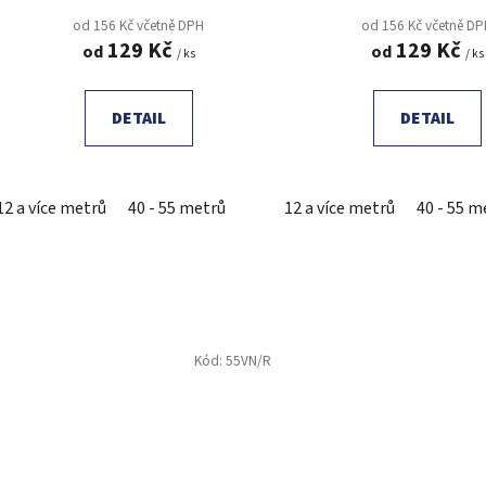
od 156 Kč včetně DPH
od 156 Kč včetně D
129 Kč
129 Kč
od
od
/ ks
/ ks
DETAIL
DETAIL
12 a více metrů
40 - 55 metrů
12 a více metrů
40 - 55 m
Kód:
55VN/R