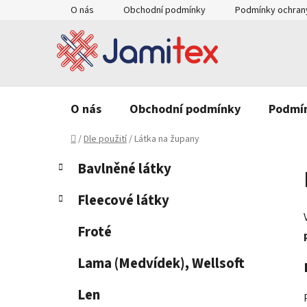
Přejít
O nás
Obchodní podmínky
Podmínky ochrany
na
obsah
O nás
Obchodní podmínky
Podmín
Domů
/
Dle použití
/
Látka na župany
P
K
Přeskočit
Bavlněné látky
a
o
kategorie
t
s
Fleecové látky
e
t
g
r
Froté
o
a
r
Lama (Medvídek), Wellsoft
n
i
e
n
Len
í