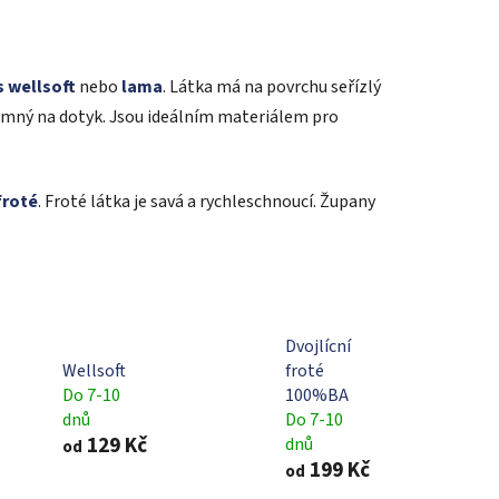
ís wellsoft
nebo
lama
. Látka má na povrchu seřízlý
říjemný na dotyk. Jsou ideálním materiálem pro
froté
. Froté látka je savá a rychleschnoucí. Župany
Dvojlícní
Wellsoft
froté
Do 7-10
100%BA
dnů
Do 7-10
129 Kč
dnů
od
199 Kč
od