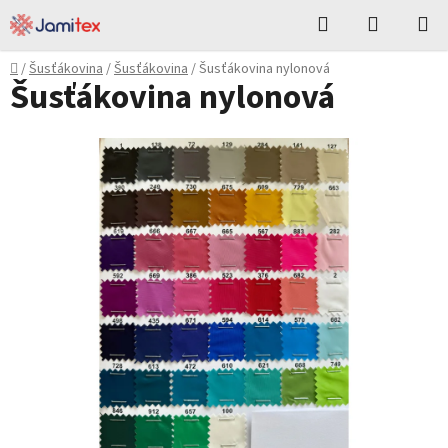
Přejít
Hledat
NÁKUPN
na
KOŠÍK
obsah
Domů
/
Šusťákovina
/
Šusťákovina
/
Šusťákovina nylonová
Šusťákovina nylonová