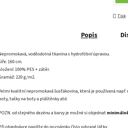
Tisk
Popis
Di
Nepromokavá, voděodolná tkanina s hydrofóbní úpravou.
Šíře: 160 cm.
Složení: 100% PES + zátěr.
Gramáž: 220 g/m2.
Velmi kvalitní nepromokavá šusťákovina, která je používaná např.
boty, tašky na boty a pláštěnky atd.
POZN.
od stejného dezénu a barvy je možné si objednat
minimálně
Při objednávce napište do poznámky číslo vybrané látky.