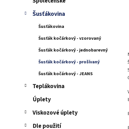
Společenské
Šusťákovina
Šusťákovina
Šusťák kočárkový - vzorovaný
Šusťák kočárkový - jednobarevný
Šusťák kočárkový - prošívaný
Šusťák kočárkový - JEANS
Teplákovina
Úplety
Viskozové úplety
Dle použití