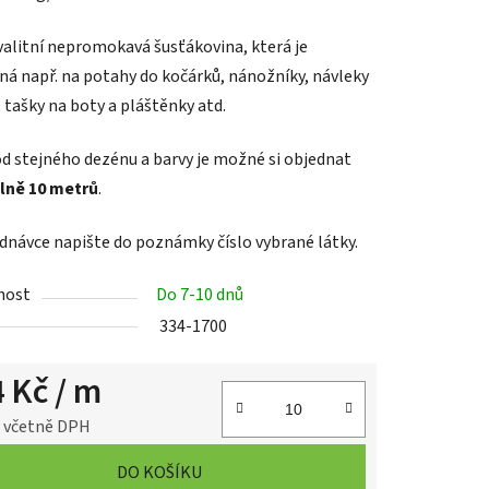
valitní nepromokavá šusťákovina, která je
ná např. na
potahy do kočárků, nánožníky, návleky
 tašky na boty a pláštěnky atd.
d stejného dezénu a barvy je možné si objednat
lně 10 metrů
.
ednávce napište do poznámky číslo vybrané látky.
nost
Do 7-10 dnů
334-1700
4 Kč
/ m
č včetně DPH
cena:
DO KOŠÍKU