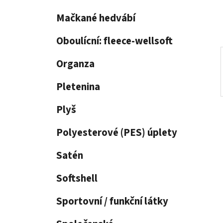
í
p
Mačkané hedvábí
a
n
Oboulícní: fleece-wellsoft
e
Organza
l
Pletenina
Plyš
Polyesterové (PES) úplety
Satén
Softshell
Sportovní / funkční látky