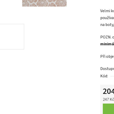
Velmi k
používa
na boty,
POZN.
o
minimá
Při obj
Dostup
Kód:
20
247 K
Měrná 