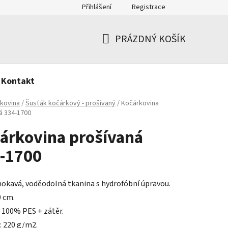
Přihlášení
Registrace
PRÁZDNÝ KOŠÍK
NÁKUPNÍ
KOŠÍK
Kontakt
kovina
/
Šusťák kočárkový - prošívaný
/
Kočárkovina
á 334-1700
árkovina prošívaná
-1700
kavá, voděodolná tkanina s hydrofóbní úpravou.
0 cm.
: 100% PES + zátěr.
 220 g/m2.