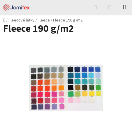
Přejít
Hledat
NÁKUPN
na
KOŠÍK
obsah
Domů
/
Fleecové látky
/
Fleece
/
Fleece 190 g/m2
Fleece 190 g/m2