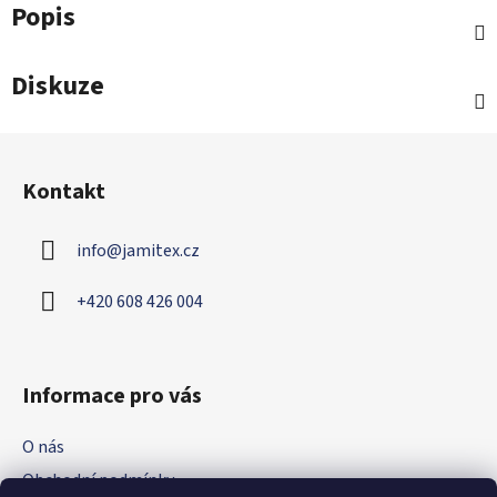
Popis
Diskuze
Z
á
Kontakt
p
a
info
@
jamitex.cz
t
í
+420 608 426 004
Informace pro vás
O nás
Obchodní podmínky