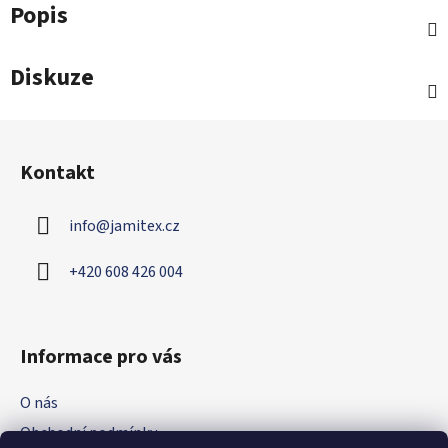
Popis
Diskuze
Z
á
Kontakt
p
a
info
@
jamitex.cz
t
í
+420 608 426 004
Informace pro vás
O nás
Obchodní podmínky