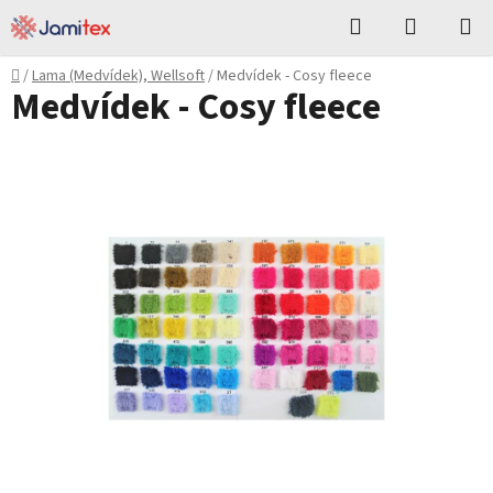
Přejít
Hledat
NÁKUPN
na
KOŠÍK
obsah
Domů
/
Lama (Medvídek), Wellsoft
/
Medvídek - Cosy fleece
Medvídek - Cosy fleece