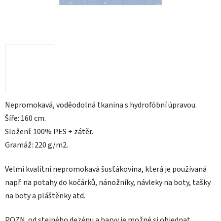
Nepromokavá, voděodolná tkanina s hydrofóbní úpravou.
Šíře: 160 cm.
Složení: 100% PES + zátěr.
Gramáž: 220 g/m2.
Velmi kvalitní nepromokavá šusťákovina, která je používaná
např. na
potahy do kočárků, nánožníky, návleky na boty, tašky
na boty a pláštěnky atd.
POZN.
od stejného dezénu a barvy je možné si objednat