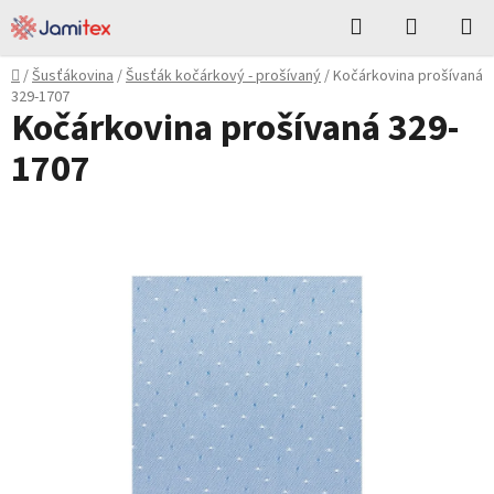
Přejít
Hledat
NÁKUPN
na
KOŠÍK
obsah
Domů
/
Šusťákovina
/
Šusťák kočárkový - prošívaný
/
Kočárkovina prošívaná
329-1707
Kočárkovina prošívaná 329-
1707