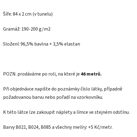
Šíře: 84 x 2 cm (v tunelu)
Gramáž: 190-200 g/m2
Složení: 96,5% bavlna + 3,5% elastan
POZN.
prodáváme po roli, na které je
46 metrů.
Při objednávce napište do poznámky číslo látky, případně
požadovanou barvu nebo pořadí na vzorkovníku.
K této látce lze zakoupit náplety a límce ve stejném odstínu.
Barvy B021, B024, B085 a všechny melíry: +5 Kč/metr.