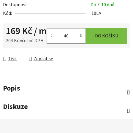
Dostupnost
Do 7-10 dnů
Kód:
10LA
169 Kč
/ m
DO KOŠÍKU
204 Kč včetně DPH
Měrná cena:
Tisk
Zeptat se
Popis
Diskuze
Z
á