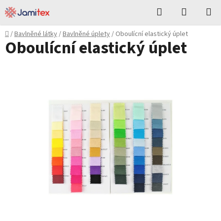
Přejít
Hledat
NÁKUPN
na
KOŠÍK
obsah
Domů
/
Bavlněné látky
/
Bavlněné úplety
/
Oboulícní elastický úplet
Oboulícní elastický úplet