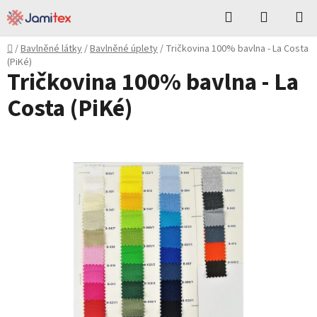
Přejít
Hledat
NÁKUPN
na
KOŠÍK
obsah
Domů
/
Bavlněné látky
/
Bavlněné úplety
/
Tričkovina 100% bavlna - La Costa
(PiKé)
Tričkovina 100% bavlna - La
Costa (PiKé)