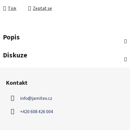
Tisk
Zeptat se
Popis
Diskuze
Z
á
Kontakt
p
a
info
@
jamitex.cz
t
í
+420 608 426 004