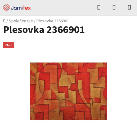
Přejít
Hledat
NÁKUPN
na
KOŠÍK
obsah
Domů
/
Společenské
/
Plesovka 2366901
Plesovka 2366901
AKCE