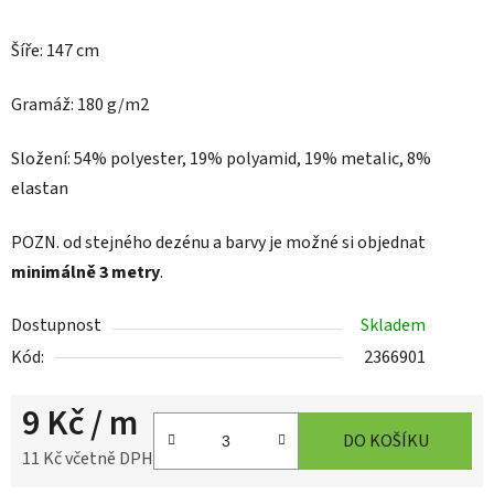
Šíře: 147 cm
Gramáž: 180 g/m2
Složení: 54% polyester, 19% polyamid, 19% metalic, 8%
elastan
POZN.
od stejného dezénu a barvy je možné si objednat
minimálně 3 metry
.
Dostupnost
Skladem
Kód:
2366901
9 Kč
/ m
DO KOŠÍKU
11 Kč včetně DPH
Měrná cena: