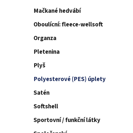
í
p
Mačkané hedvábí
a
n
Oboulícní: fleece-wellsoft
e
Organza
l
Pletenina
Plyš
Polyesterové (PES) úplety
Satén
Softshell
Sportovní / funkční látky