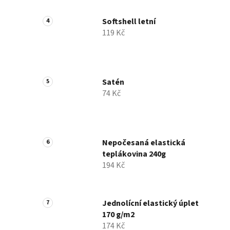
Softshell letní
119 Kč
Satén
74 Kč
Nepočesaná elastická
teplákovina 240g
194 Kč
Jednolícní elastický úplet
170 g/m2
174 Kč