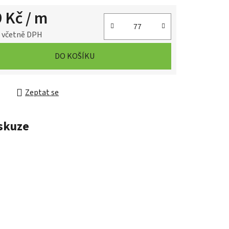
9 Kč
/ m
č včetně DPH
cena:
DO KOŠÍKU
Zeptat se
skuze