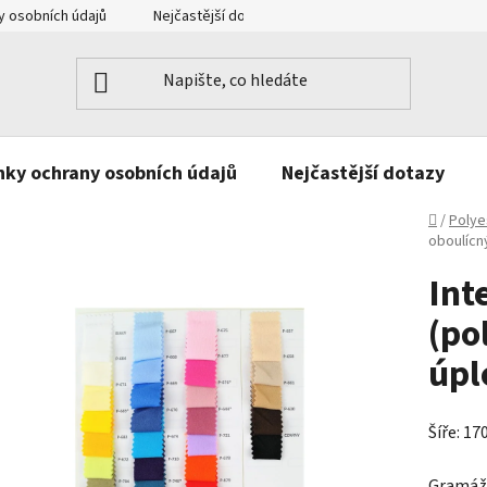
 osobních údajů
Nejčastější dotazy
Kontakt
ky ochrany osobních údajů
Nejčastější dotazy
Domů
/
Polye
oboulícný
Int
(po
úpl
Šíře: 17
Gramáž