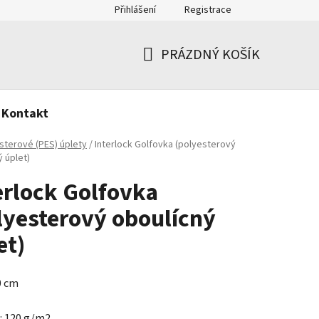
Přihlášení
Registrace
PRÁZDNÝ KOŠÍK
NÁKUPNÍ
KOŠÍK
Kontakt
sterové (PES) úplety
/
Interlock Golfovka (polyesterový
 úplet)
erlock Golfovka
lyesterový oboulícný
et)
0 cm
: 120 g/m2