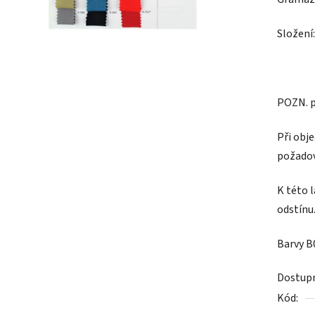
Složení
POZN.
p
Při obj
požadov
K této 
odstínu
Barvy B
Dostup
Kód: