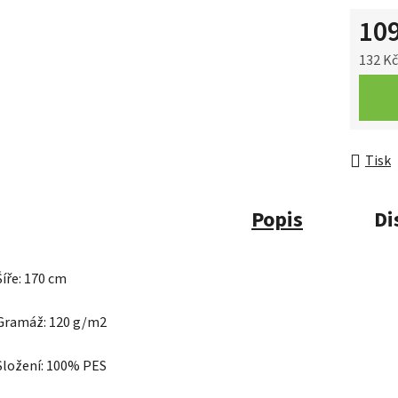
10
132 K
Měrná 
Tisk
Popis
Di
Šíře: 170 cm
Gramáž: 120 g/m2
Složení: 100% PES