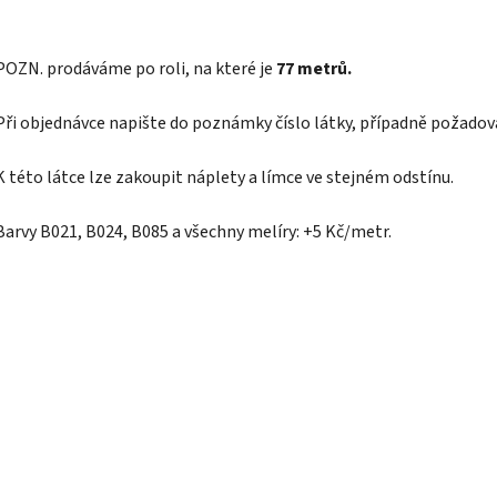
POZN.
prodáváme po roli, na které je
77 metrů.
Při objednávce napište do poznámky číslo látky, případně požadov
K této látce lze zakoupit náplety a límce ve stejném odstínu.
Barvy B021, B024, B085 a všechny melíry: +5 Kč/metr.