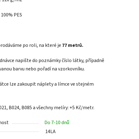
: 100% PES
rodáváme po roli, na které je
77 metrů.
ednávce napište do poznámky číslo látky, případně
anou barvu nebo pořadí na vzorkovníku.
látce lze zakoupit náplety a límce ve stejném
.
021, B024, B085 a všechny melíry: +5 Kč/metr.
nost
Do 7-10 dnů
14LA