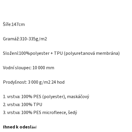
Šíře:147cm
Gramáž:310-335g/m2
Složení:100%polyester + TPU (polyuretanová membrána)
Vodní sloupec: 10 000 mm
Prodyšnost: 3 000 g/m2 24 hod
1. vrstva: 100% PES (polyester), maskáčový
2. vrstva: 100% TPU
3. vrstva: 100% PES microfleece, šedý
Ihned k odesl
ání