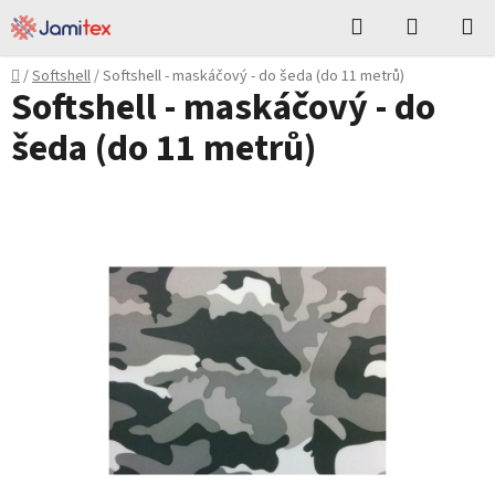
Přejít
Hledat
NÁKUPN
na
KOŠÍK
obsah
Domů
/
Softshell
/
Softshell - maskáčový - do šeda (do 11 metrů)
Softshell - maskáčový - do
šeda (do 11 metrů)