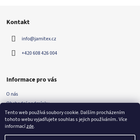
Z
á
Kontakt
p
a
info
@
jamitex.cz
t
í
+420 608 426 004
Informace pro vás
O nás
Obchodní podmínky
Tento web používá soubory cookie. Dalším procházením
Podmínky ochrany osobních údajů
tohoto webu vyjadřujete souhlas s jejich používáním.. Více
Nejčastější dotazy
informací
zde
.
Kontakt