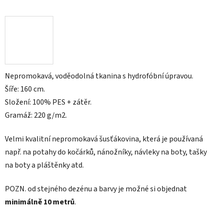
Nepromokavá, voděodolná tkanina s hydrofóbní úpravou.
Šíře: 160 cm.
Složení: 100% PES + zátěr.
Gramáž: 220 g/m2.
Velmi kvalitní nepromokavá šusťákovina, která je používaná
např. na
potahy do kočárků, nánožníky, návleky na boty, tašky
na boty a pláštěnky atd.
POZN.
od stejného dezénu a barvy je možné si objednat
minimálně 10 metrů
.