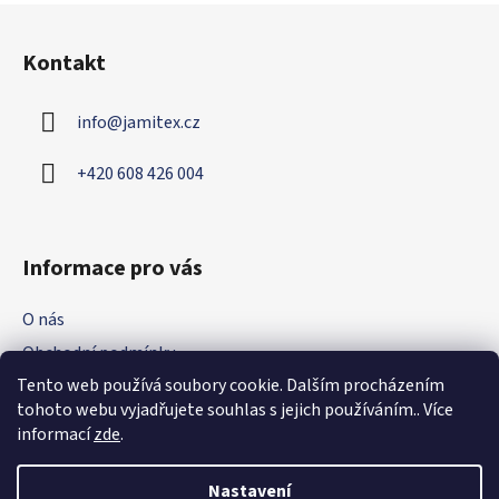
Z
á
Kontakt
p
a
info
@
jamitex.cz
t
í
+420 608 426 004
Informace pro vás
O nás
Obchodní podmínky
Tento web používá soubory cookie. Dalším procházením
Podmínky ochrany osobních údajů
tohoto webu vyjadřujete souhlas s jejich používáním.. Více
Nejčastější dotazy
informací
zde
.
Kontakt
Nastavení