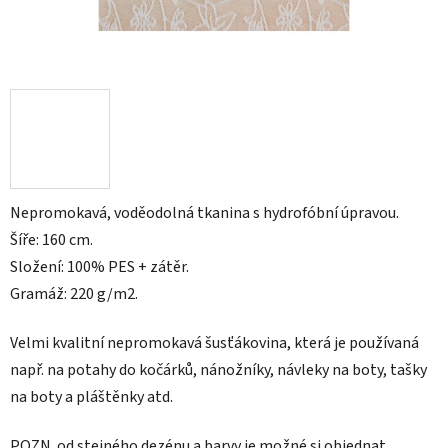
Nepromokavá, voděodolná tkanina s hydrofóbní úpravou.
Šíře: 160 cm.
Složení: 100% PES + zátěr.
Gramáž: 220 g/m2.
Velmi kvalitní nepromokavá šusťákovina, která je používaná
např. na
potahy do kočárků, nánožníky, návleky na boty, tašky
na boty a pláštěnky atd.
POZN.
od stejného dezénu a barvy je možné si objednat