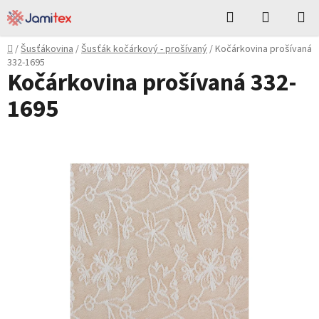
Přejít
Hledat
NÁKUPN
na
KOŠÍK
obsah
Domů
/
Šusťákovina
/
Šusťák kočárkový - prošívaný
/
Kočárkovina prošívaná
332-1695
Kočárkovina prošívaná 332-
1695