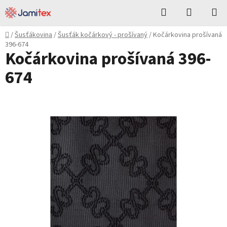
Přejít
Hledat
NÁKUPN
na
KOŠÍK
obsah
Domů
/
Šusťákovina
/
Šusťák kočárkový - prošívaný
/
Kočárkovina prošívaná
396-674
Kočárkovina prošívaná 396-
674