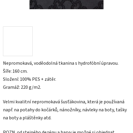
Nepromokavá, voděodolná tkanina s hydrofóbní úpravou.
Šíře: 160 cm.
Složení: 100% PES + zátěr.
Gramáž: 220 g/m2.
Velmi kvalitní nepromokavá šusťákovina, která je používaná
např. na
potahy do kočárků, nánožníky, návleky na boty, tašky
na boty a pláštěnky atd.
POZN.
od stejného dezénu a barvy je možné si objednat