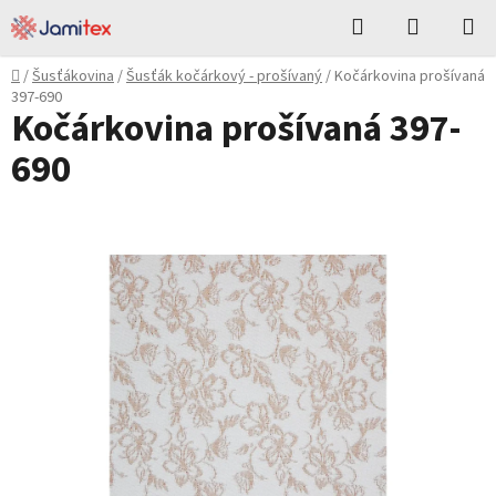
Přejít
Hledat
NÁKUPN
na
KOŠÍK
obsah
Domů
/
Šusťákovina
/
Šusťák kočárkový - prošívaný
/
Kočárkovina prošívaná
397-690
Kočárkovina prošívaná 397-
690