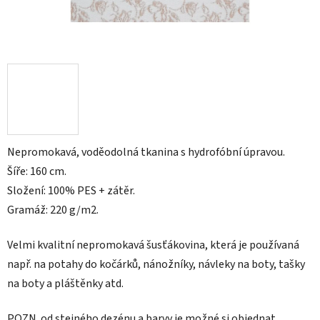
Nepromokavá, voděodolná tkanina s hydrofóbní úpravou.
Šíře: 160 cm.
Složení: 100% PES + zátěr.
Gramáž: 220 g/m2.
Velmi kvalitní nepromokavá šusťákovina, která je používaná
např. na
potahy do kočárků, nánožníky, návleky na boty, tašky
na boty a pláštěnky atd.
POZN.
od stejného dezénu a barvy je možné si objednat