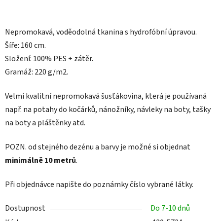
Nepromokavá, voděodolná tkanina s hydrofóbní úpravou.
Šíře: 160 cm.
Složení: 100% PES + zátěr.
Gramáž: 220 g/m2.
Velmi kvalitní nepromokavá šusťákovina, která je používaná
např. na
potahy do kočárků, nánožníky, návleky na boty, tašky
na boty a pláštěnky atd.
POZN.
od stejného dezénu a barvy je možné si objednat
minimálně 10 metrů
.
Při objednávce napište do poznámky číslo vybrané látky.
Dostupnost
Do 7-10 dnů