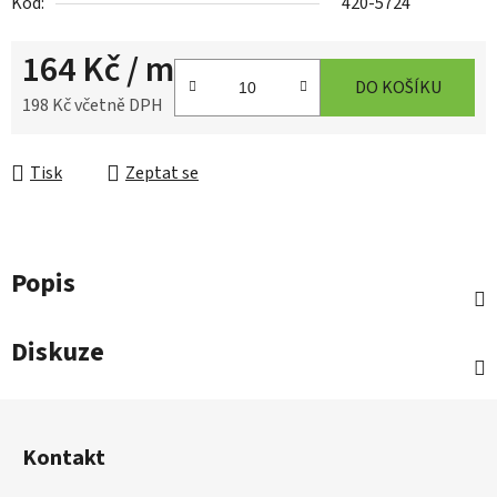
Kód:
420-5724
164 Kč
/ m
DO KOŠÍKU
198 Kč včetně DPH
Měrná cena:
Tisk
Zeptat se
Popis
Diskuze
Z
á
Kontakt
p