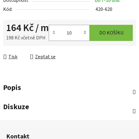
Dostupnost
Do 7-10 dnů
Kód:
420-620
164 Kč
/ m
DO KOŠÍKU
198 Kč včetně DPH
Měrná cena:
Tisk
Zeptat se
Popis
Diskuze
Z
á
Kontakt