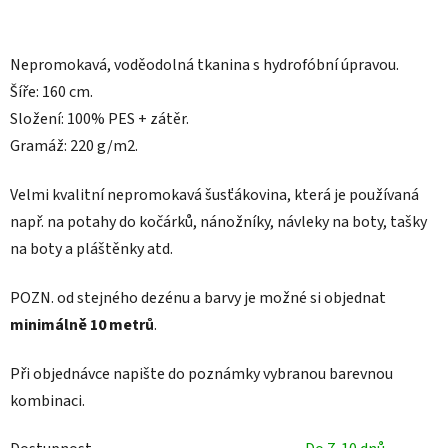
Nepromokavá, voděodolná tkanina s hydrofóbní úpravou.
Šíře: 160 cm.
Složení: 100% PES + zátěr.
Gramáž: 220 g/m2.
Velmi kvalitní nepromokavá šusťákovina, která je používaná
např. na
potahy do kočárků, nánožníky, návleky na boty, tašky
na boty a pláštěnky atd.
POZN.
od stejného dezénu a barvy je možné si objednat
minimálně 10 metrů
.
Při objednávce napište do poznámky vybranou barevnou
kombinaci.