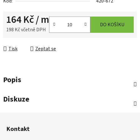
Kód:
420-672
164 Kč
/ m
DO KOŠÍKU
198 Kč včetně DPH
Měrná cena:
Tisk
Zeptat se
Popis
Diskuze
Z
á
Kontakt
p