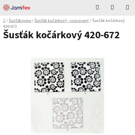
Přejít
Hledat
NÁKUPN
na
KOŠÍK
obsah
Domů
/
Šusťákovina
/
Šusťák kočárkový - vzorovaný
/
Šusťák kočárkový
420-672
Šusťák kočárkový 420-672