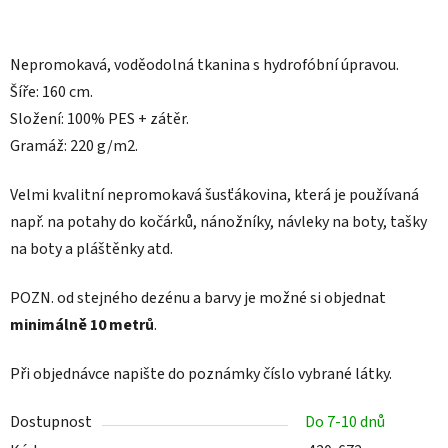
Nepromokavá, voděodolná tkanina s hydrofóbní úpravou.
Šíře: 160 cm.
Složení: 100% PES + zátěr.
Gramáž: 220 g/m2.
Velmi kvalitní nepromokavá šusťákovina, která je používaná
např. na
potahy do kočárků, nánožníky, návleky na boty, tašky
na boty a pláštěnky atd.
POZN.
od stejného dezénu a barvy je možné si objednat
minimálně 10 metrů
.
Při objednávce napište do poznámky číslo vybrané látky.
Dostupnost
Do 7-10 dnů