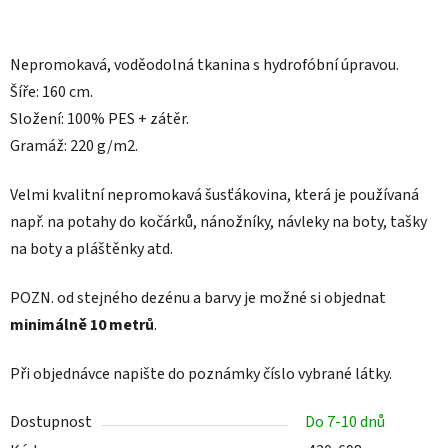
Nepromokavá, voděodolná tkanina s hydrofóbní úpravou.
Šíře: 160 cm.
Složení: 100% PES + zátěr.
Gramáž: 220 g/m2.
Velmi kvalitní nepromokavá šusťákovina, která je používaná
např. na
potahy do kočárků, nánožníky, návleky na boty, tašky
na boty a pláštěnky atd.
POZN.
od stejného dezénu a barvy je možné si objednat
minimálně 10 metrů
.
Při objednávce napište do poznámky číslo vybrané látky.
Dostupnost
Do 7-10 dnů