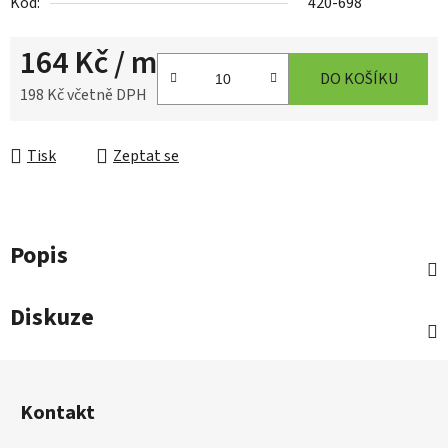
Kód:
420-698
164 Kč
/ m
DO KOŠÍKU
198 Kč včetně DPH
Měrná cena:
Tisk
Zeptat se
Popis
Diskuze
Z
á
Kontakt
p