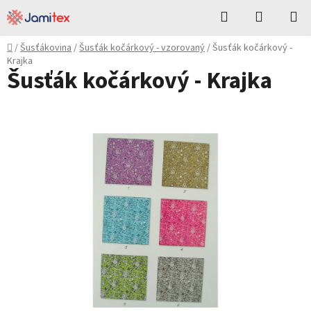
Přejít
Hledat
NÁKUPN
na
KOŠÍK
obsah
Domů
/
Šusťákovina
/
Šusťák kočárkový - vzorovaný
/
Šusťák kočárkový -
Krajka
Šusťák kočárkový - Krajka