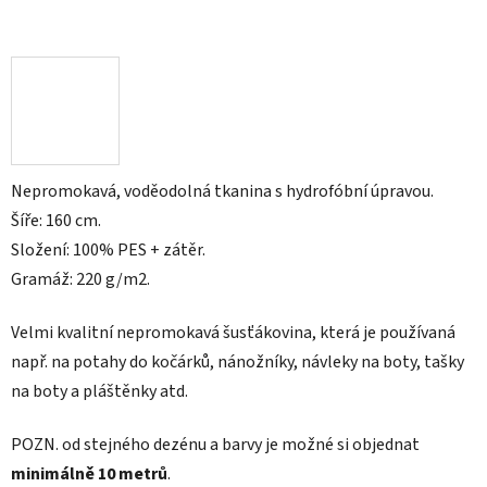
Nepromokavá, voděodolná tkanina s hydrofóbní úpravou.
Šíře: 160 cm.
Složení: 100% PES + zátěr.
Gramáž: 220 g/m2.
Velmi kvalitní nepromokavá šusťákovina, která je používaná
např. na
potahy do kočárků, nánožníky, návleky na boty, tašky
na boty a pláštěnky atd.
POZN.
od stejného dezénu a barvy je možné si objednat
minimálně 10 metrů
.