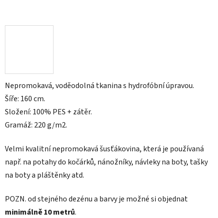
Nepromokavá, voděodolná tkanina s hydrofóbní úpravou.
Šíře: 160 cm.
Složení: 100% PES + zátěr.
Gramáž: 220 g/m2.
Velmi kvalitní nepromokavá šusťákovina, která je používaná
např. na
potahy do kočárků, nánožníky, návleky na boty, tašky
na boty a pláštěnky atd.
POZN.
od stejného dezénu a barvy je možné si objednat
minimálně 10 metrů
.