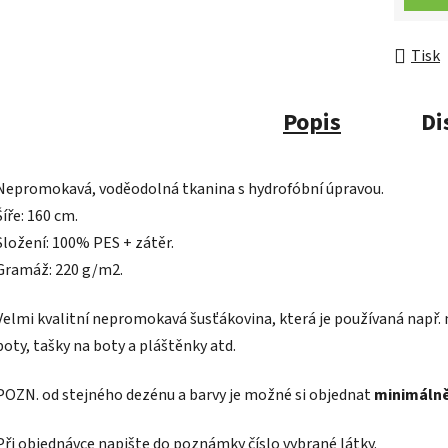
Tisk
Popis
Di
Nepromokavá, voděodolná tkanina s hydrofóbní úpravou.
Šíře: 160 cm.
Složení: 100% PES + zátěr.
Gramáž: 220 g/m2.
Velmi kvalitní nepromokavá šusťákovina, která je používaná např.
boty, tašky na boty a pláštěnky atd.
POZN.
od stejného dezénu a barvy je možné si objednat
minimálně
Při objednávce napište do poznámky číslo vybrané látky.