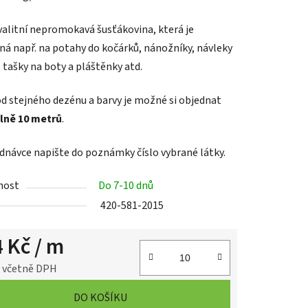
valitní nepromokavá šusťákovina, která je
ná např. na
potahy do kočárků, nánožníky, návleky
 tašky na boty a pláštěnky atd.
d stejného dezénu a barvy je možné si objednat
lně 10 metrů
.
ednávce napište do poznámky číslo vybrané látky.
nost
Do 7-10 dnů
420-581-2015
4 Kč
/ m
č včetně DPH
cena:
DO KOŠÍKU