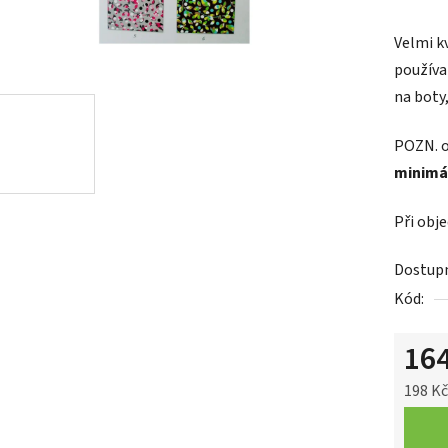
Velmi k
používa
na boty,
POZN.
o
minimá
Při obj
Dostup
Kód:
16
198 K
Měrná 