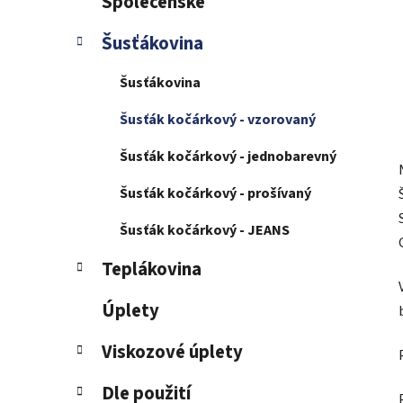
Společenské
Šusťákovina
Šusťákovina
Šusťák kočárkový - vzorovaný
Šusťák kočárkový - jednobarevný
Šusťák kočárkový - prošívaný
Šusťák kočárkový - JEANS
Teplákovina
Úplety
Viskozové úplety
Dle použití