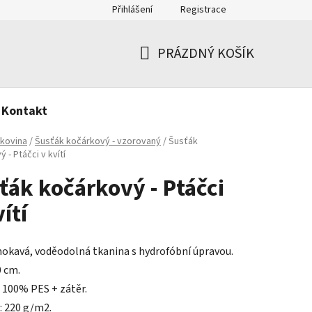
Přihlášení
Registrace
PRÁZDNÝ KOŠÍK
NÁKUPNÍ
KOŠÍK
Kontakt
kovina
/
Šusťák kočárkový - vzorovaný
/
Šusťák
 - Ptáčci v kvítí
ťák kočárkový - Ptáčci
ítí
kavá, voděodolná tkanina s hydrofóbní úpravou.
0 cm.
: 100% PES + zátěr.
 220 g/m2.