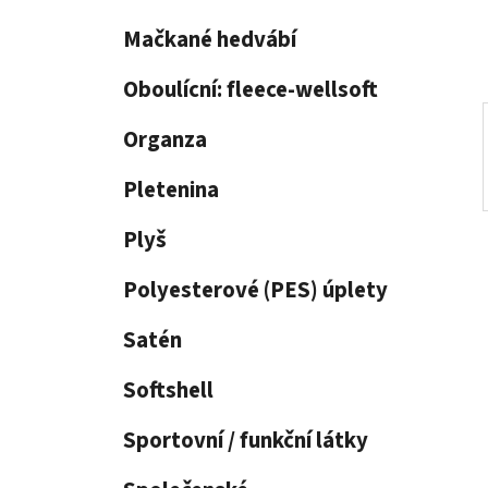
í
p
Mačkané hedvábí
a
n
Oboulícní: fleece-wellsoft
e
Organza
l
Pletenina
Plyš
Polyesterové (PES) úplety
Satén
Softshell
Sportovní / funkční látky