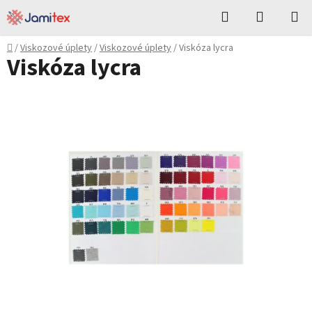
Přejít
Hledat
NÁKUPN
na
KOŠÍK
obsah
Domů
/
Viskozové úplety
/
Viskozové úplety
/
Viskóza lycra
Viskóza lycra