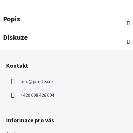
Popis
Diskuze
Z
á
Kontakt
p
a
info
@
jamitex.cz
t
í
+420 608 426 004
Informace pro vás